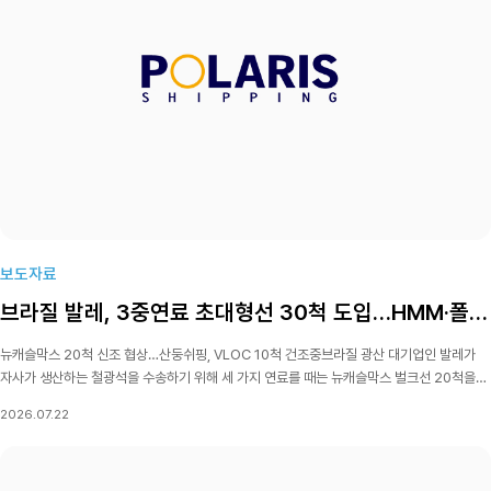
보도자료
브라질 발레, 3중연료 초대형선 30척 도입…HMM·폴라리스쉬핑 신조
뉴캐슬막스 20척 신조 협상…산둥쉬핑, VLOC 10척 건조중브라질 광산 대기업인 발레가
자사가 생산하는 철광석을 수송하기 위해 세 가지 연료를 때는 뉴캐슬막스 벌크선 20척을
용선 방식으로 신조할 예정인 가운데 거래 파트너로 우리나라 선사들이 낙점됐다.업계에
2026.07.22
따르면 발레는 우리나라 HMM과 폴라리스쉬핑, 중국 산둥쉬핑(SDSC)에서 재화중량톤수
21만t급 친환경 신조 벌크선 총 20척을 25년간 임차하는 내용의 장기 계약을 추진하고
있다.HMM에서 8척, 폴라리스쉬핑과 산둥쉬핑에서 각각 6척을 중국 조선소에서 지어