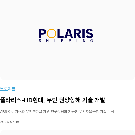
1조9500억원)에 이른다. (해사물류통계 ‘발레 3중 연료(에탄올 메탄올 벙커C유) 추진 대형
벌크선 프로젝트’ 참고) < 이경희 기자 khlee@ksg.co.kr >
보도자료
폴라리스-HD현대, 무인 원양항해 기술 개발
ABS·아비커스와 무인조타실 개념 연구상용화 가능한 무인자율운항 기술 주목
2026.06.18