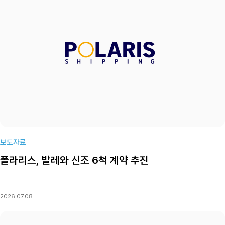
발레에 장기 임대하는 구조로, 계약 금액은 총 34억달러(약 5조1000억원)에 이를
전망이다. 신조선은 모두 벙커C유뿐 아니라 에탄올 메탄올 등 친환경 연료를 사용할 수 있는
엔진을 장착하는 걸로 알려졌다. 납기는 2029년 이후다.지금까지 관련 선박 신조 소식을
공개한 건 HMM뿐이다. HMM은 발레와 합의한 내용을 근거로 뉴캐슬막스 벌크선 8척
발주를 확정했다. 신조선 가격은 척당 1억580만달러, 총 8억4600만달러(약
1조2700억원) 수준이다. 3중 연료 추진 방식이라 가격이 일반 선박보다 높은 편이다. 선사
측은 조선소를 밝히지 않았지만 중국 장쑤성에 위치한 민영 기업인 양쯔강조선이 유력한
걸로 파악됐다. 폴라리스쉬핑도 뉴캐슬막스 선박을 발주하려고 중국 조선소와 접촉하고
있다. 우선 2척을 확정 발주한 뒤 옵션을 행사해 총 6척까지 발주량을 늘려나갈 계획인 걸로
보인다. 협상 대상자는 중국선박그룹(CSSC) 자회사인 상하이와이가오차오조선(SWS)으로
추단된다.폴라리스쉬핑은 이와 별도로 지난 6월 중국 다롄에 있는 헝리조선소(옛 STX다롄)
에 재래 사양의 뉴캐슬막스 선박 4척을 발주했다. 이들 선박은 2028년 4월부터 11월까지
순차적으로 인도돼 폴라리스쉬핑이 지난해 발레와 갱신한 3억달러 규모의 5년 장기 계약에
투입될 예정이다.폴라리스쉬핑이 선박 신조에 나서는 건 2019년 이후 7년만이다. 이
보도자료
선사는 7년 전에도 21만t급 뉴캐슬막스 4척을 지어 발레와 맺은 계약에 투입했다가 지난
폴라리스, 발레와 신조 6척 계약 추진
2024년 초 유동성 확보를 위해 그리스 테나마리스에 전량 매각했다. 중국 산둥쉬핑은
친환경 벌크선을 지으려고 CSSC 계열사인 칭다오베이하이(靑島北海) 조선소와 협상 중인
걸로 보도됐다.이번 뉴캐슬막스 신조 프로젝트가 마무리되면 발레의 3중 연료 선박은 최대
30척까지 늘어날 전망이다. 앞서 산둥쉬핑은 지난 4월 발레와 25년 기간의 장기 수송
2026.07.08
계약을 체결하고 일명 구아이바막스로 불리는 32만5000t급 초대형 벌크선(VLOC)
10척을 현재 뉴캐슬막스 신조를 조율 중인 베이하이조선소에 발주했다.구아이바막스 선박도
2029년께 인도될 예정으로, 신조 가격은 척당 1억3000만달러, 총 13억달러(약