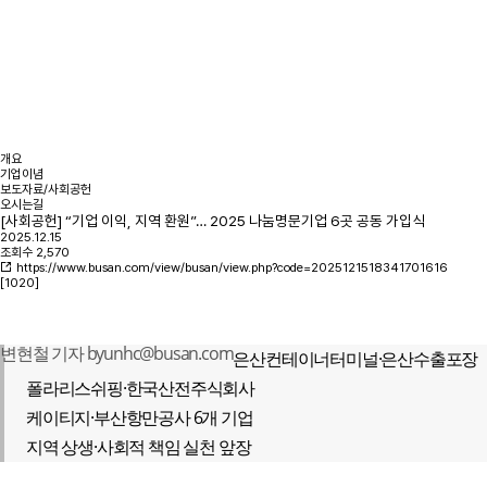
개요
기업이념
보도자료/사회공헌
오시는길
[사회공헌] “기업 이익, 지역 환원”… 2025 나눔명문기업 6곳 공동 가입식
2025.12.15
조회수
2,570
https://www.busan.com/view/busan/view.php?code=2025121518341701616
[1020]
변현철 기자 byunhc@busan.com
은산컨테이너터미널·은산수출포장
폴라리스쉬핑·한국산전주식회사
케이티지·부산항만공사 6개 기업
지역 상생·사회적 책임 실천 앞장